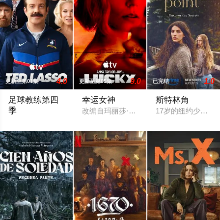
4.0
9.0
1.0
更新至第01集
更新至第05集
已完结
足球教练第四
幸运女神
斯特林角
季
改编自玛丽莎·斯塔普利的同名畅销小说，讲
17岁的纽约少女A
Ted Lasso回到里士满，接受了他迄今为止最大的挑战：执教一