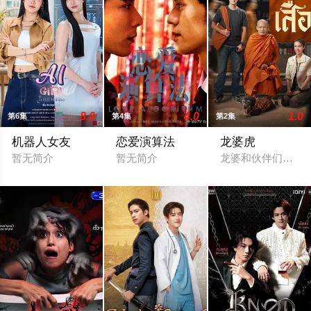
8.0
4.0
1.0
第6集
第4集
第2集
机器人女友
恋爱演算法
龙婆虎
暂无简介
暂无简介
龙婆和伙伴们意外