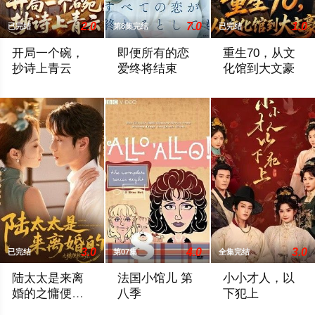
2.0
7.0
1.0
已完结
第8集完结
已完结
开局一个碗，
即便所有的恋
重生70，从文
抄诗上青云
爱终将结束
化馆到大文豪
暂无简介
本剧改编自同名超短篇小说集，围绕8位男
暂无简介
3.0
4.0
3.0
已完结
第07集
全集完结
陆太太是来离
法国小馆儿 第
小小才人，以
婚的之慵便枕
八季
下犯上
玉凉
暂无简介
故事发生在二战期间，主人公是法国小镇Nouvi
暂无简介