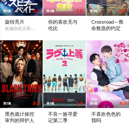
5.0
3.0
9.0
第6集
第4集
第5集
旋转亮片
你的喜欢无与
Crossroad～救
伦比
命救急的约定
改编自此元和津也原作同名漫画。不起眼的高中生三井宏太在好
前顶级经营顾问草壁杏奈（松本若菜 饰）
围绕年轻急救医生
8.0
1.0
9.0
第3集
第4集
第5集
黑色诡计操控
不良一族寻爱
不喜欢色色的
审判的辩护人
记第二季
我吗
本作是一部完全原创的律政娱乐作品，讲述了“捏造天才”且能力卓
本季将舞台搬到了阳光明媚的冲绳，来自
正在求职的大学生