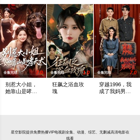
7.0
1.0
7.0
全集完结
全集完结
全集完结
别惹大小姐，
狂飙之浴血玫
穿越1996，我
她靠山是哮天
瑰
成了我妈男闺
犬
蜜
暂无简介
暂无简介
暂无简介
星空影院
提供免费热播VIP电视剧全集、动漫、综艺、无删减高清电影在
线看