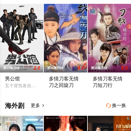
2.0
8.0
6.0
第10集完结
第16集完结
第16集完结
男公馆
多情刀客无情
多情刀客无情
刀之回旋刀
刀短刀行
五个背负各自问题和故事的人，为了逃避过去，阴错阳差的到了
双阳庄遭回刀门血洗，庄主叶子文遇害，
一身正气的武林盟
海外剧
更多
换一换

