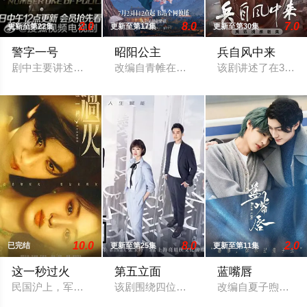
2.0
8.0
7.0
更新至第22集
更新至第17集
更新至第30集
警字一号
昭阳公主
兵自风中来
剧中主要讲述了以谷一诚（李 崇霄饰演）为代表的冀北市公安刑
改编自青帷在晋江文学城的小说《平阳公
该剧讲述了在39
10.0
8.0
2.0
已完结
更新至第25集
更新至第11集
这一秒过火
第五立面
蓝嘴唇
民国沪上，军阀幼子慕容清峄（张凌赫 饰）因被抱错而受尽养父
该剧围绕四位建筑师展开，讲述了他们在
改编自夏子煦的小