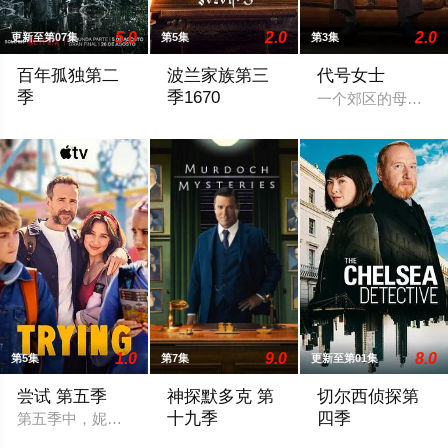
5.0
2.0
2.0
更新至第07集
第5集
第3集
百年孤独第二
波兰家族第三
代号女士
季
季1670
一个郊区的母亲和
马孔多迎来了艰难的时刻，乌苏拉·伊瓜兰的诅咒成真，和平越来
The renewal was first spotted by the accoun
1.0
9.0
8.0
第5集
第7集
更新至第01集
尝试 第五季
神探默多克 第
切尔西侦探第
十九季
四季
第五季中，妮基（埃丝特·史密斯饰）和杰森（拉菲·斯波饰）要应
暂无简介
切尔西侦探 第四季