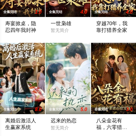
1.0
4.0
4.0
全集完结
全集完结
全集完结
寿宴掀桌，隐
一世枭雄
穿越70年，我
忍四年我封神
靠打猎养全家
暂无简介
暂无简介
暂无简介
8.0
5.0
3.0
全集完结
全集完结
全集完结
离婚后激活人
迟来的热恋
八朵金花有
生赢家系统
福，六零猎户
暂无简介
爹进山挖宝藏
暂无简介
暂无简介