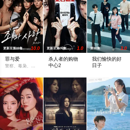
10.0
1.0
3.0
更新至第09集
更新至第06集
第90集
罪与爱
杀人者的购物
我们愉快的好
中心2
日子
警察、毒枭、卧底特工和间谍——权力体系的各个层面都在崩溃
购物中心即将重新开张！郑进湾（李栋旭 
一場緊張刺激、生