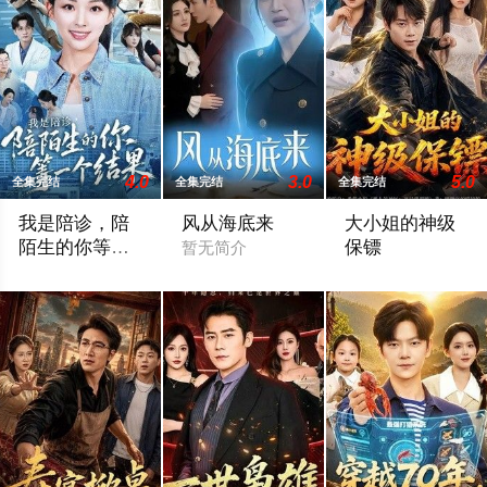
4.0
3.0
5.0
全集完结
全集完结
全集完结
我是陪诊，陪
风从海底来
大小姐的神级
陌生的你等一
保镖
暂无简介
个结果
暂无简介
暂无简介