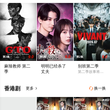
9.0
6.0
9.0
第3集
第5集
第2集
麻辣教师 第二
明明已经杀了
别班第二季
季
丈夫
第二季故事将紧接
故事背景设定在由大型企业出资设立的私立诚进学园。在这个推崇
妻子莉乃（内田理央 饰演）擅长烹饪，丈
香港剧
更多
换一换

