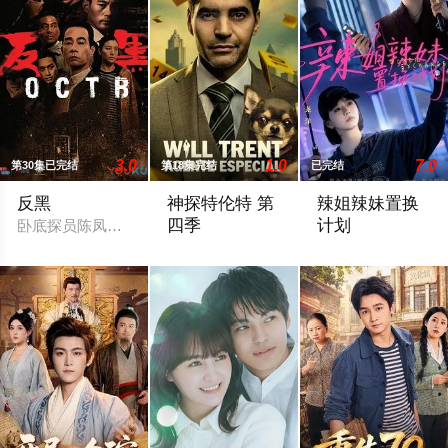
3.0
1.0
7.0
第30集已完结
第18集完结
已完结
反黑
神探特伦特 第
辣姐辣妹置换
四季
计划
卧底探员陈凤翔（陈小春 饰）在破获一宗社团大案之后，转任文
暂无简介
暂无简介