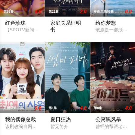
4.0
2.0
6.0
第99集
第21集
更新至第08集
红色珍珠
家庭关系证明
给你梦想
书
【SPOTV新闻 = 记者 姜孝珍】演员朴真熙即将全面回归荧屏。
该剧是一部浪漫喜
本剧讲述的是从出生瞬间开始就被打上家
9.0
4.0
4.0
更新至第02集
第1集
第8集
我的偶像总裁
夏日狂热
公寓黑风暴
该剧改编自网络漫画《我的欧巴是偶像》，是一部浪漫喜剧。讲述
暂无简介
曾经的帮派老大急