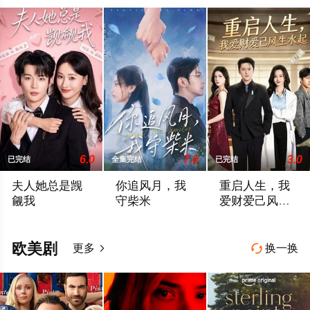
6.0
7.0
3.0
已完结
全集完结
已完结
夫人她总是觊
你追风月，我
重启人生，我
觎我
守柴米
爱财爱己风生
水起
暂无简介
暂无简介
暂无简介
欧美剧
更多
换一换

