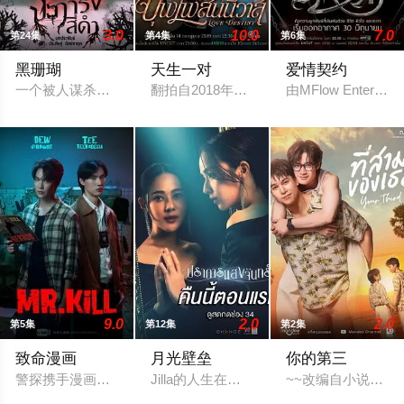
3.0
10.0
7.0
第24集
第4集
第6集
黑珊瑚
天生一对
爱情契约
一个被人谋杀致死的女孩的灵魂附到珊瑚上的故事。
翻拍自2018年泰剧《天生一对》。
由MFlow Ente
9.0
2.0
2.0
第5集
第12集
第2集
致命漫画
月光壁垒
你的第三
警探携手漫画家，一起找寻案件真相，冲破新闻的步步紧逼。
Jilla的人生在一次采访中彻底偏离了轨道，
~~改编自小说《你的第