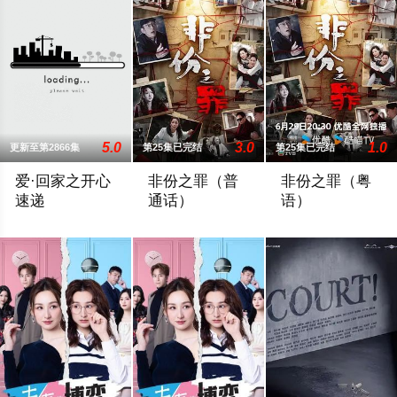
5.0
3.0
1.0
更新至第2866集
第25集已完结
第25集已完结
爱·回家之开心
非份之罪（普
非份之罪（粤
速递
通话）
语）
處境劇的御用監製羅鎮岳已經準備開拍新一套處境劇，暫定叫《
人類的欲望，可驅使我們超越自我，然而
人類的欲望，可驅