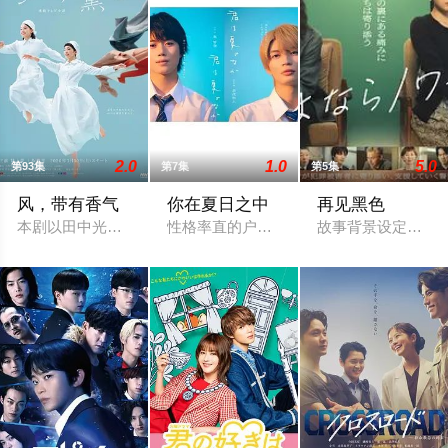
2.0
1.0
5.0
第93集
第7集
第5集
风，带有香气
你在夏日之中
再见黑色
本剧以田中光著作《明治的南丁格尔 大关和物语》为原案，取材
性格率直的户田涉（奥智哉 饰）与校园风
故事背景设定在繁