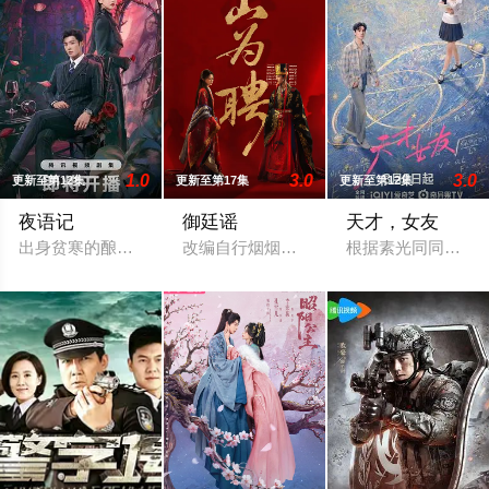
1.0
3.0
3.0
更新至第12集
更新至第17集
更新至第12集
夜语记
御廷谣
天才，女友
出身贫寒的酿酒师叶小唯遭遇爱人程桉、恩师林晚媚的双重背叛
改编自行烟烟的同名小说。孟廷辉，大平
根据素光同同名小