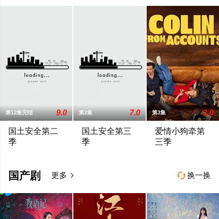
9.0
7.0
3.0
第12集完结
第2集
第3集
国土安全第二
国土安全第三
爱情小狗牵第
季
季
三季
《国土安全》根据一部以色列剧集改编，是一部带有心理惊悚味道的悬疑剧
于2013年9月29日播出的《国土》第三季将紧承上季
戈登和阿什利决心
国产剧
更多
换一换

