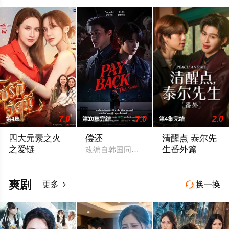
7.0
7.0
2.0
第4集
第10集完结
第4集完结
四大元素之火
偿还
清醒点 泰尔先
之爱链
生番外篇
改编自韩国同名漫画。宥翰在别人准备考
年轻的百万继承人Achima再次与童年时期的死敌Kaprao相
暂无简介
爽剧
更多
换一换

