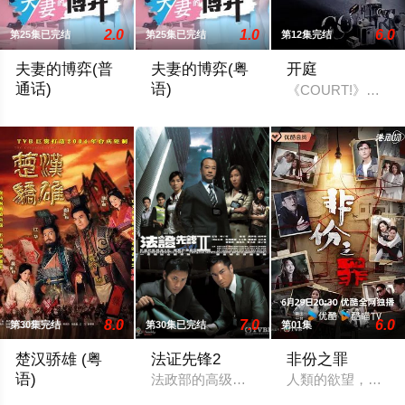
2.0
1.0
6.0
第25集已完结
第25集已完结
第12集完结
夫妻的博弈(普
夫妻的博弈(粤
开庭
通话)
语)
《COURT!》由
罹患癌症的姜幸如撞破丈夫与唯一闺蜜的奸情，更遭遇车祸被撞
罹患癌症的姜幸如撞破丈夫与唯一闺蜜的
8.0
7.0
6.0
第30集完结
第30集已完结
第01集
楚汉骄雄 (粤
法证先锋2
非份之罪
语)
法政部的高级化验师Tim Sir（欧阳震
人類的欲望，可驅
秦朝末年，苛捐杂税重如山，民不聊生。富家千金吕雉（张可颐 