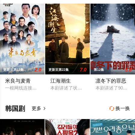
2.0
7.0
5.0
更新至第11集
更新至第22集
第12集
米良与麦青
江海潮生
凛冬下的罪恶
一根网线连接了中国鹿鸣村和英国牛津，麦香通过视频向米良宣
本剧讲述了状元实业家张謇创办大生企业
本剧讲述了90年
韩国剧
更多
换一换

