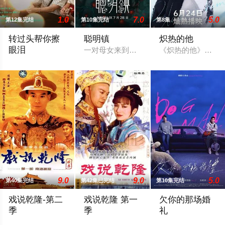
1.0
7.0
5.0
第12集完结
第10集完结
第8集
转过头帮你擦
聪明镇
炽热的他
眼泪
一对母女来到以高升学率闻名的偏远小镇
《炽热的他》讲述
暂无简介
9.0
9.0
5.0
第40集完结
第42集已完结
第10集完结
戏说乾隆-第二
戏说乾隆 第一
欠你的那场婚
季
季
礼
皇太后寿诞前夕，福建湄洲妈祖庙准备进献的贺寿礼――无价之宝
三次出行，三段邂逅，三段传奇。以戏说
曾经凭一张帅脸与