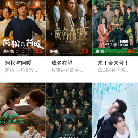
5.0
7.0
5.0
第43集
第4集
第1集
阿松与阿暖
成名在望
来！金来号！
阿松（柯叔元 饰）与阿芬（韩瑜 饰）是一对离婚夫妻，但离婚
故事讲述高中好友陈志伟（李国毅 饰）、
该剧讲述周路勇（周