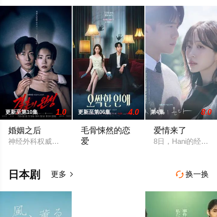
1.0
4.0
8.0
更新至第10集
更新至第06集
第4集
婚姻之后
毛骨悚然的恋
爱情来了
爱
神经外科权威姜泰柱（南宫珉 饰）因为老婆高世允（李雪 饰）
8日，Hani的经纪
一名能看见鬼魂的继承人与一名王牌检察官
日本剧
更多
换一换

