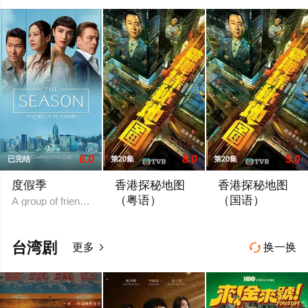
6.0
8.0
5.0
已完结
第20集
第20集
度假季
香港探秘地图
香港探秘地图
（粤语）
（国语）
A group of friends in Hong Kong's elite boating scene find thei
「傳說探秘，引爆恐懼。」玄學大師莊一
「傳說探秘，引爆
台湾剧
更多
换一换

