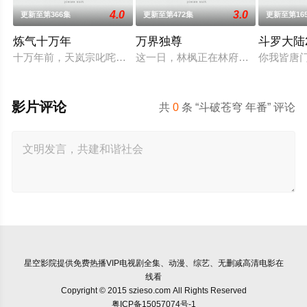
4.0
3.0
更新至第366集
更新至第472集
更新至第16
炼气十万年
万界独尊
斗罗大陆
十万年前，天岚宗叱咤修真界，宗内弟子皆是天骄，所向披靡。
这一日，林枫正在林府凝聚武魂，不
你我皆唐
影片评论
共
0
条 “斗破苍穹 年番” 评论
星空影院
提供免费热播VIP电视剧全集、动漫、综艺、无删减高清电影在
线看
Copyright © 2015 szieso.com All Rights Reserved
粤ICP备15057074号-1