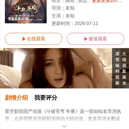
语言：
国语
状态：
更新至第207集
-
导演：
未知
主演：
未知
更新至第207集
更新时间：
2026-07-11
在线观看
极速观看


剧情介绍
我要评分
星空影院国产动漫《斗破苍穹 年番》是一部由知名导演执
导，众多明星演员精彩演绎的大陆动漫，更多高清未删减
完整版动漫全集尽在星空电影网。
