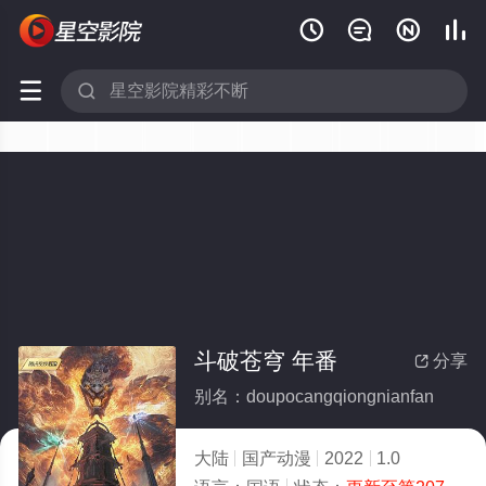






斗破苍穹 年番
分享

别名：doupocangqiongnianfan
大陆
国产动漫
2022
1.0