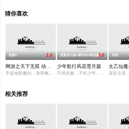
猜你喜欢
1.0
3.0
更新6
更新至31集+番外05+特别篇
完结
网游之天下无双 动态漫画
少年歌行风花雪月篇
太乙仙魔
手提地狱魔剑，身穿幽魂神光铠，头戴噬魂紫金盔，脚踏浮云踏
不惧失败，不枉少年。萧瑟、雷无桀
庙堂之高
相关推荐