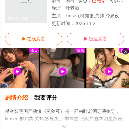
语言：
国语
状态：
已完结
- 可以高清免费在线观看
导演：
叶老酒
主演：
kinsen,柳知萧,关帅,冷泉夜月,季骜杰,张妮,钟巍
已完结/大结局
更新时间：
2025-11-21
在线观看
极速观看


剧情介绍
我要评分
星空影院国产动漫《灵剑尊》是一部由叶老酒导演执导，
kinsen,柳知萧,关帅,冷泉夜月,季骜杰,张妮,钟巍等明星演员
精彩演绎的大陆动漫，大结局剧情已揭晓（已完结），更
