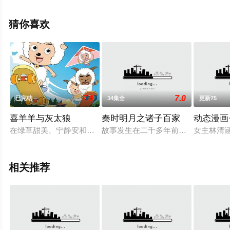
多高清未删减完整版动漫全集尽在星空电影网。
猜你喜欢
7.0
7.0
已完结
34集全
更新75
喜羊羊与灰太狼
秦时明月之诸子百家
动态漫画
在绿草甜美、宁静安和的青青草原，生活着一群无忧无虑的小白羊
故事发生在二千多年前的战国时期，
女主林清
相关推荐