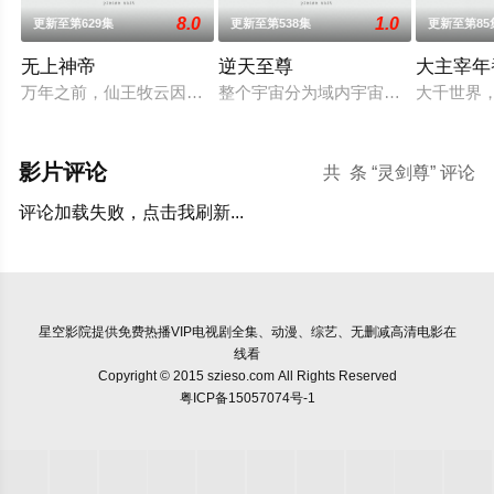
8.0
1.0
更新至第629集
更新至第538集
更新至第85
无上神帝
逆天至尊
大主宰年
万年之前，仙王牧云因持有诛仙图而遭人暗算，残魂沉睡万年之后
整个宇宙分为域内宇宙和域外宇宙，
大千世界
影片评论
共
条 “灵剑尊” 评论
评论加载失败，点击我刷新...
星空影院
提供免费热播VIP电视剧全集、动漫、综艺、无删减高清电影在
线看
Copyright © 2015 szieso.com All Rights Reserved
粤ICP备15057074号-1