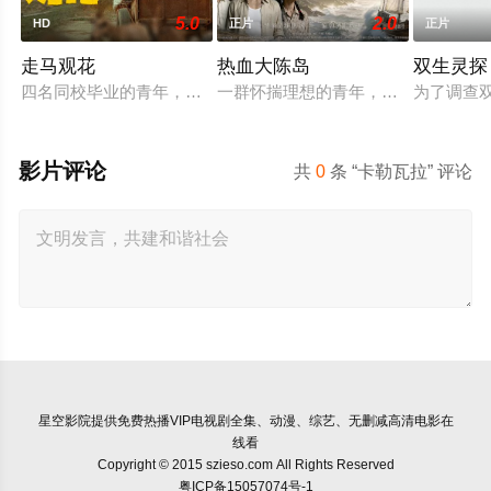
5.0
2.0
HD
正片
正片
走马观花
热血大陈岛
双生灵探
四名同校毕业的青年，怀揣出人头地的梦想，却在大都市屡屡碰
一群怀揣理想的青年，毅然告别亲人、
为了调查
影片评论
共
0
条 “卡勒瓦拉” 评论
星空影院
提供免费热播VIP电视剧全集、动漫、综艺、无删减高清电影在
线看
Copyright © 2015 szieso.com All Rights Reserved
粤ICP备15057074号-1