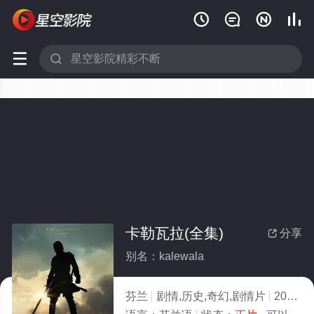






卡勒瓦拉(全集)
分享

别名：kalewala
芬兰
剧情,历史,奇幻,剧情片
2026
6