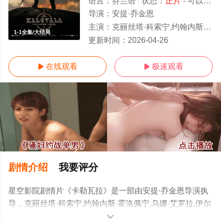
语言：
芬兰语
状态：
正片
- 可以高清免费在线观看
导演：
安提·乔金恩
主演：
克丽丝塔·科索宁,约翰内斯·霍洛佩宁,乌娜·艾罗拉,伊尔卡·克伊瓦拉,伊诺·阿霍,扬内·许蒂埃宁,埃利亚斯·萨
1-1全集/大结局
更新时间：
2026-04-26
在线观看
极速观看


剧情介绍
我要评分
星空影院剧情片《卡勒瓦拉》是一部由安提·乔金恩导演执
导，克丽丝塔·科索宁,约翰内斯·霍洛佩宁,乌娜·艾罗拉,伊尔
卡·克伊瓦拉,伊诺·阿霍,扬内·许蒂埃宁,埃利亚斯·萨洛宁,奥
