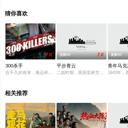
利·拉赫科宁,Seela,Sella,Julius,Susimäki等明星演员精彩
演绎的芬兰电影，大结局剧情已揭晓（1-1全集），更多高
猜你喜欢
清未删减完整版电影尽在星空电影网。
7.0
7.0
正片
更新HD
更新HD
300杀手
平步青云
青年马克
在不久的将来，毒品和犯罪率上升了 500%。 一支支离破碎的警察队
二战时期，英国皇家空军Peter（大卫·
1843
相关推荐