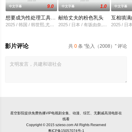
9.0
1.0
中文字幕
中文字幕
中文字幕
想要成为性处理工具的妹妹
献给丈夫的粉色乳头
互相填满
2025 / 韩国 / 韩世熙,尤里,智熙,尚宇,尚斗,民秀
2025 / 日本 / 有坂由奈,高宫惠子,
2025 / 
影片评论
共
0
条 “坠入（2008）” 评论
星空影院
提供免费热播VIP电视剧全集、动漫、综艺、无删减高清电影在
线看
Copyright © 2015 szieso.com All Rights Reserved
粤ICP备15057074号-1