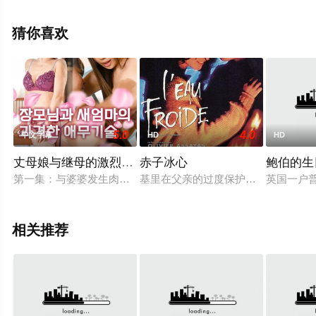
集），更多高清未删减完整版电影尽在星空电影网。
猜你喜欢
5.0
4.0
中文字幕
HD
HD
丈母娘与继母的激烈爱抚技巧
赤子冰心
鲍伯的生
第一集：与婆婆发生肉体关系的Koji在厨房里接近婆婆，试图与其
基里在父亲的过度保护下不够成熟，
英国一户
相关推荐