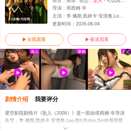
语言：
英语
状态：
正片
- 可以高清免费在线观看
导演：
塔西姆·辛
主演：
李·佩斯,凯婷卡·安塔鲁,Leo,Bill,Robin,Smith
1-1全集/大结局
更新时间：
2026-06-04
在线观看
极速观看


剧情介绍
我要评分
星空影院剧情片《坠入（2008）》是一部由塔西姆·辛导演
执导，李·佩斯,凯婷卡·安塔鲁,Leo,Bill,Robin,Smith等明星
演员精彩演绎的热播电影，大结局剧情已揭晓（1-1全
