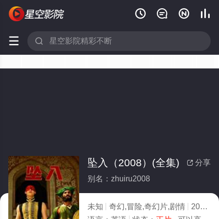






坠入（2008）(全集)
分享

别名：zhuiru2008
未知
奇幻,冒险,奇幻片,剧情
2026
3