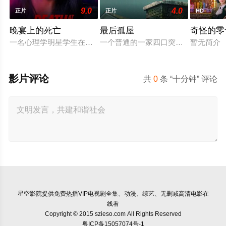
9.0
4.0
正片
正片
HD
晚宴上的死亡
最后孤屋
奇怪的零
一名心理学明星学生在一次教师派对上死亡后，安德莉亚·吉布斯
一个普通的一家四口突遭诡异变故，被
暂无简介
影片评论
共
0
条 “十分钟” 评论
星空影院
提供免费热播VIP电视剧全集、动漫、综艺、无删减高清电影在
线看
Copyright © 2015 szieso.com All Rights Reserved
粤ICP备15057074号-1