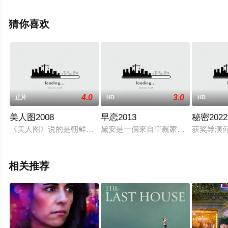
未删减完整版电影尽在星空电影网。
猜你喜欢
4.0
3.0
正片
HD
HD
美人图2008
早恋2013
秘密2022
《美人图》说的是朝鲜史上有名的女扮男装天才画家申润福的故
黛安是一個來自單親家庭的14歲女
获奖导演
相关推荐