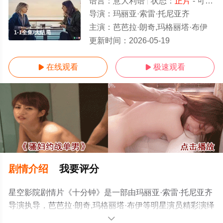
语言：
意大利语
状态：
正片
- 可以高清免费在线观看
导演：
玛丽亚·索雷·托尼亚齐
主演：
芭芭拉·朗奇,玛格丽塔·布伊
1-1全集/大结局
更新时间：
2026-05-19
在线观看
极速观看


剧情介绍
我要评分
星空影院剧情片《十分钟》是一部由玛丽亚·索雷·托尼亚齐
导演执导，芭芭拉·朗奇,玛格丽塔·布伊等明星演员精彩演绎
的意大利电影，大结局剧情已揭晓（1-1全集），更多高清
